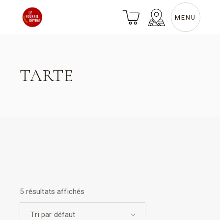
Skip
to
the
MENU
content
TARTE
5 résultats affichés
Tri par défaut