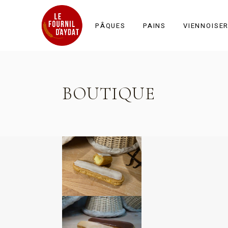
PÂQUES
PAINS
VIENNOISER
Tous les pains
BOUTIQUE
Céréales et graines
Farine BIO
Spéciaux
Tradition