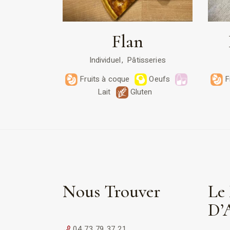
Flan
Individuel
Pâtisseries
Fruits à coque
Oeufs
F
Lait
Gluten
Nous Trouver
Le 
D’
04 73 79 37 21