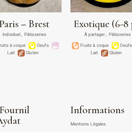
Paris – Brest
Exotique (6-8 
Individuel
Pâtisseries
À partager
Pâtisseries
ruits à coque
Oeufs
Fruits à coque
Oeuf
Lait
Gluten
Lait
Gluten
Fournil
Informations
Aydat
Mentions Légales