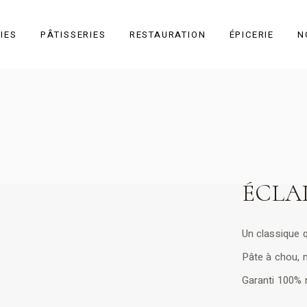
IES
PÂTISSERIES
RESTAURATION
ÉPICERIE
N
Toutes les
pâtisseries
Individuel
À partager
ÉCLAI
Gâteau sec
Événementiel
Un classique q
Pâte à chou, m
Garanti 100% 