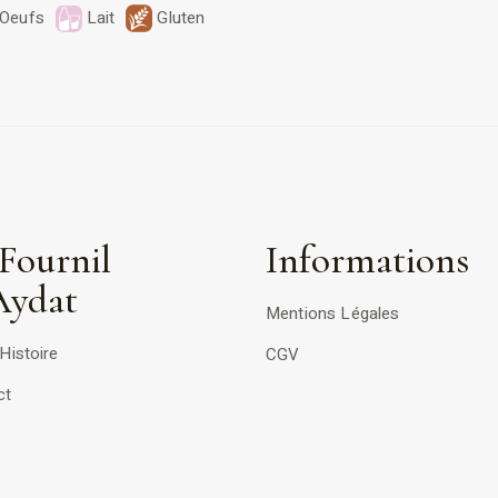
Oeufs
Lait
Gluten
Fournil
Informations
Aydat
Mentions Légales
Histoire
CGV
ct