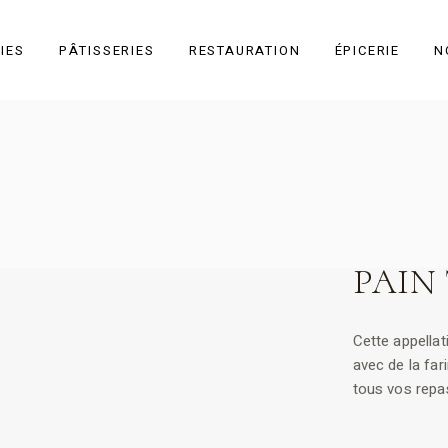
IES
PÂTISSERIES
RESTAURATION
ÉPICERIE
N
Toutes les
pâtisseries
Individuel
À partager
PAIN
Gâteau sec
Événementiel
Cette appellati
avec de la far
tous vos repa