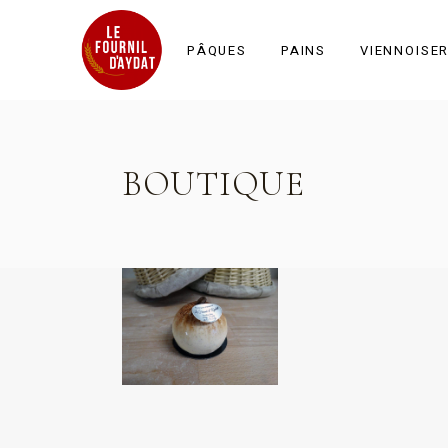
PÂQUES
PAINS
VIENNOISER
Tous les pains
BOUTIQUE
Céréales et graines
Farine BIO
Spéciaux
Tradition