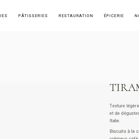
IES
PÂTISSERIES
RESTAURATION
ÉPICERIE
N
Toutes les
pâtisseries
Individuel
À partager
TIRA
Gâteau sec
Événementiel
Texture légère
et de déguster
Italie.
Biscuits à la c
crémeux café