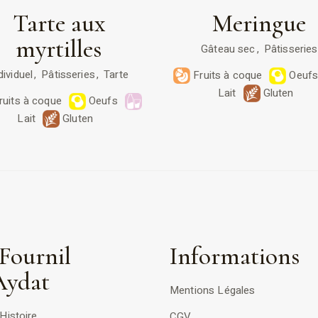
Tarte aux
Meringue
myrtilles
Gâteau sec
Pâtisseries
dividuel
Pâtisseries
Tarte
Fruits à coque
Oeuf
Lait
Gluten
ruits à coque
Oeufs
Lait
Gluten
Fournil
Informations
Aydat
Mentions Légales
Histoire
CGV