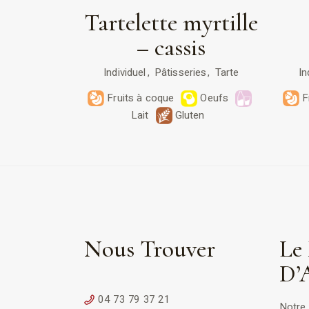
Tartelette myrtille
– cassis
Individuel
Pâtisseries
Tarte
In
Fruits à coque
Oeufs
F
Lait
Gluten
Nous Trouver
Le 
D’
04 73 79 37 21
Notre 