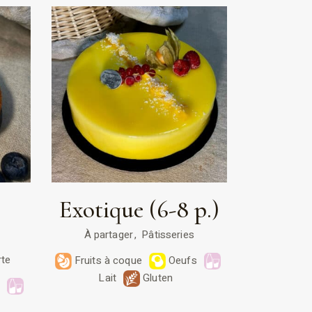
Exotique (6-8 p.)
À partager
Pâtisseries
rte
Fruits à coque
Oeufs
Lait
Gluten
s