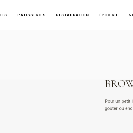
IES
PÂTISSERIES
RESTAURATION
ÉPICERIE
N
Toutes les
pâtisseries
Individuel
À partager
BROW
Gâteau sec
Événementiel
Pour un petit 
goûter ou enc