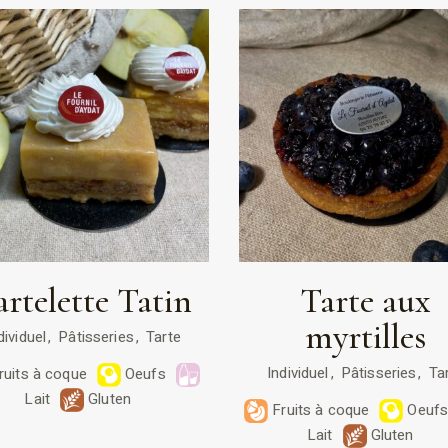
artelette Tatin
Tarte aux
myrtilles
dividuel
Pâtisseries
Tarte
Individuel
Pâtisseries
Ta
ruits à coque
Oeufs
Lait
Gluten
Fruits à coque
Oeuf
Lait
Gluten